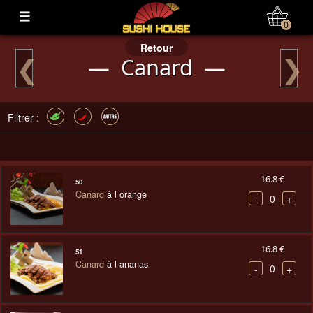
Mon Compte
0
Retour
❮
❯
— Canard —
Filtrer :
16.8 €
50
Canard
à l orange
0
-
+
16.8 €
51
Canard
à l ananas
0
-
+