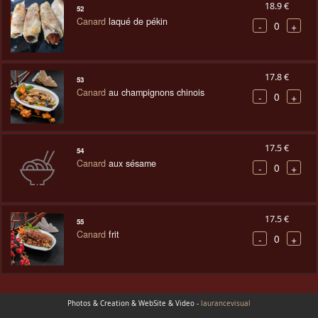
18.9 €
52
Canard
laqué de pékin
0
-
+
17.8 €
53
Canard
au champignons chinois
0
-
+
17.5 €
54
Canard
aux sésame
0
-
+
17.5 €
55
Canard
frit
0
-
+
Photos & Creation & WebSite & Video -
laurancevisual