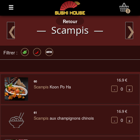
Mon Compte
0
Retour
❮
❯
— Scampis —
Filtrer :
16.9 €
60
Scampis
Koon Po Ha
0
-
+
16.9 €
61
Scampis
aux champignons chinois
0
-
+