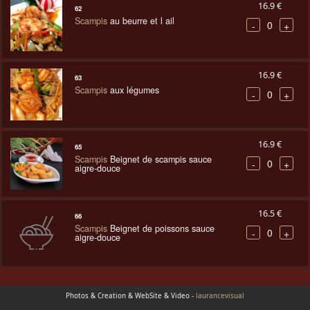
16.9 €
62
Scampis
au beurre et l ail
0
-
+
16.9 €
63
Scampis
aux légumes
0
-
+
16.9 €
65
Scampis
Beignet de scampis sauce
0
-
+
aigre-douce
16.5 €
66
Scampis
Beignet de poissons sauce
0
-
+
aigre-douce
Photos & Creation & WebSite & Video -
laurancevisual